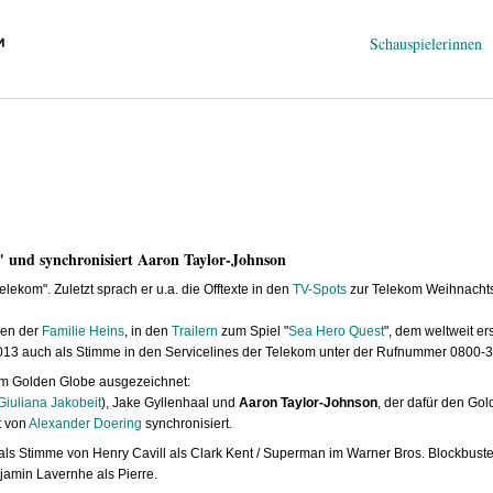
Navigation
Schauspielerinnen
überspringen
" und synchronisiert Aaron Taylor-Johnson
lekom". Zuletzt sprach er u.a. die Offtexte in den
TV-Spots
zur Telekom Weihnachts
men der
Familie Heins
, in den
Trailern
zum Spiel "
Sea Hero Quest
", dem weltweit er
013 auch als Stimme in den Servicelines der Telekom unter der Rufnummer 0800-
em Golden Globe ausgezeichnet:
Giuliana Jakobeit
), Jake Gyllenhaal und
Aaron Taylor-Johnson
, der dafür den Go
 von
Alexander Doering
synchronisiert.
 als Stimme von Henry Cavill als Clark Kent / Superman im Warner Bros. Blockbust
amin Lavernhe als Pierre.