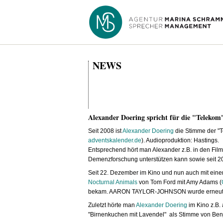
NEWS
Alexander Doering spricht für die "Telekom
Seit 2008 ist
Alexander Doering
die Stimme der "Te
adventskalender.de
). Audioproduktion: Hastings.
Entsprechend hört man Alexander z.B. in den Fil
Demenzforschung unterstützen kann sowie seit 2
Seit 22. Dezember im Kino und nun auch mit ein
Nocturnal Animals
von Tom Ford mit Amy Adams (
bekam. AARON TAYLOR-JOHNSON wurde erneut
Zuletzt hörte man
Alexander Doering
im Kino z.B.
"Birnenkuchen mit Lavendel" als Stimme von Benj