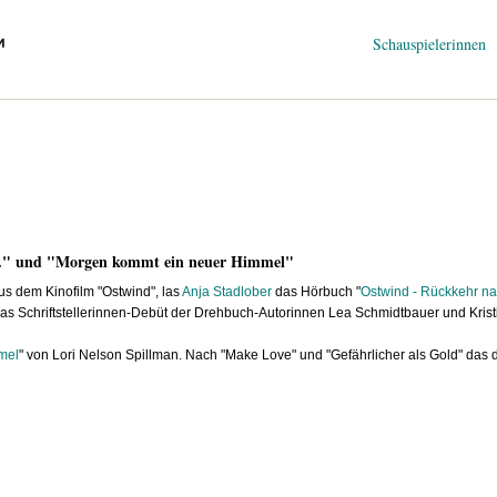
Navigation
Schauspielerinnen
überspringen
 ..." und "Morgen kommt ein neuer Himmel"
s dem Kinofilm "Ostwind", las
Anja Stadlober
das Hörbuch "
Ostwind - Rückkehr n
 das Schriftstellerinnen-Debüt der Drehbuch-Autorinnen Lea Schmidtbauer und Kri
mel
" von Lori Nelson Spillman. Nach "Make Love" und "Gefährlicher als Gold" das 