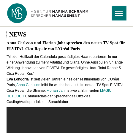
Navigation
Menü
überspringen
NEWS
Anna Carlsson und Florian Jahr sprechen den neuen TV Spot für
ELVITAL Cica Repair von L'Oréal Paris
"Mit der Heilkraft der Calendula geschädigtes Haar reparieren. In nur
einer Anwendung zu mehr Vitalität und Glanz. Ohne Ausspülen für lange
Wirkung. Innovation von ELVITAL für geschädigtes Haar: Total Repair 5
Cica Repair Kur."
Eva Longoria
ist seit vielen Jahren eines der Testimonials von L'Oréal
Paris,
Anna Carlsson
leiht ihr wie bisher auch im neuen TV-Spot ELVITAL
Cica Repair die Stimme,
Florian Jahr
ist wie z. B. in vielen
MAGIC
RETOUCH
Commercials der Sprecher des Offtextes.
Casting/Audioproduktion: Sprachlabor