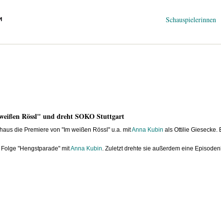
Navigation
Schauspielerinnen
überspringen
m weißen Rössl" und dreht SOKO Stuttgart
aus die Premiere von "Im weißen Rössl" u.a. mit
Anna Kubin
als Ottilie Giesecke. E
 Folge "Hengstparade" mit
Anna Kubin
. Zuletzt drehte sie außerdem eine Episoden