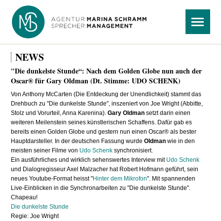
Navigation
Menü
überspringen
NEWS
"Die dunkelste Stunde“: Nach dem Golden Globe nun auch der
Oscar® für Gary Oldman (Dt. Stimme: UDO SCHENK)
Von Anthony McCarten (Die Entdeckung der Unendlichkeit) stammt das
Drehbuch zu "Die dunkelste Stunde", inszeniert von Joe Wright (Abbitte,
Stolz und Vorurteil, Anna Karenina).
Gary Oldman
setzt darin einen
weiteren Meilenstein seines künstlerischen Schaffens. Dafür gab es
bereits einen Golden Globe und gestern nun einen Oscar® als bester
Hauptdarsteller. In der deutschen Fassung wurde
Oldman
wie in den
meisten seiner Filme von
Udo Schenk
synchronisiert.
Ein ausführliches und wirklich sehenswertes Interview mit
Udo Schenk
und Dialogregisseur Axel Malzacher hat Robert Hofmann geführt, sein
neues Youtube-Format heisst "
Hinter dem Mikrofon
". Mit spannenden
Live-Einblicken in die Synchronarbeiten zu "Die dunkelste Stunde".
Chapeau!
Die dunkelste Stunde
Regie: Joe Wright