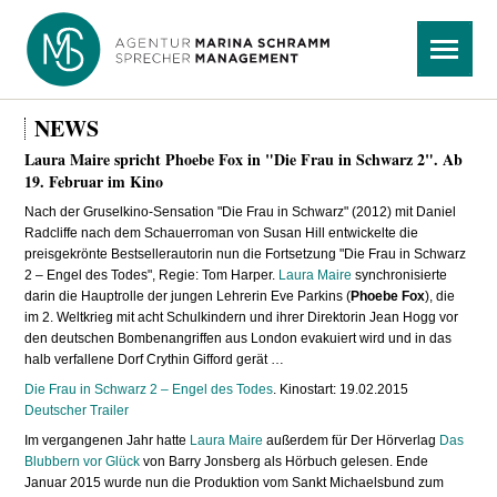
Navigation
Menü
überspringen
NEWS
Laura Maire spricht Phoebe Fox in "Die Frau in Schwarz 2". Ab
19. Februar im Kino
Nach der Gruselkino-Sensation "Die Frau in Schwarz" (2012) mit Daniel
Radcliffe nach dem Schauerroman von Susan Hill entwickelte die
preisgekrönte Bestsellerautorin nun die Fortsetzung "Die Frau in Schwarz
2 – Engel des Todes", Regie: Tom Harper.
Laura Maire
synchronisierte
darin die Hauptrolle der jungen Lehrerin Eve Parkins (
Phoebe Fox
), die
im 2. Weltkrieg mit acht Schulkindern und ihrer Direktorin Jean Hogg vor
den deutschen Bombenangriffen aus London evakuiert wird und in das
halb verfallene Dorf Crythin Gifford gerät …
Die Frau in Schwarz 2 – Engel des Todes
. Kinostart: 19.02.2015
Deutscher Trailer
Im vergangenen Jahr hatte
Laura Maire
außerdem für Der Hörverlag
Das
Blubbern vor Glück
von Barry Jonsberg als Hörbuch gelesen. Ende
Januar 2015 wurde nun die Produktion vom Sankt Michaelsbund zum