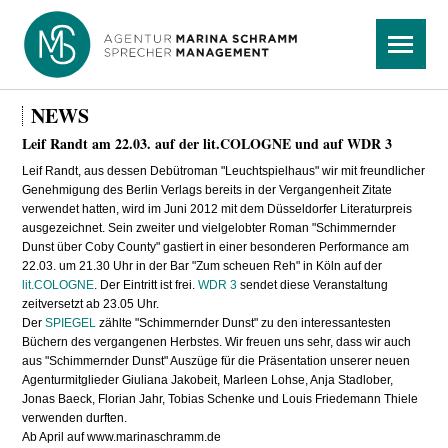
Navigation
Menü
überspringen
NEWS
Leif Randt am 22.03. auf der lit.COLOGNE und auf WDR 3
Leif Randt, aus dessen Debütroman "Leuchtspielhaus" wir mit freundlicher
Genehmigung des Berlin Verlags bereits in der Vergangenheit Zitate
verwendet hatten, wird im Juni 2012 mit dem Düsseldorfer Literaturpreis
ausgezeichnet. Sein zweiter und vielgelobter Roman "Schimmernder
Dunst über Coby County" gastiert in einer besonderen Performance am
22.03. um 21.30 Uhr in der Bar "Zum scheuen Reh" in Köln auf der
lit.COLOGNE
. Der Eintritt ist frei.
WDR 3
sendet diese Veranstaltung
zeitversetzt ab 23.05 Uhr.
Der
SPIEGEL
zählte "Schimmernder Dunst" zu den interessantesten
Büchern des vergangenen Herbstes.
Wir freuen uns sehr, dass wir auch
aus "Schimmernder Dunst" Auszüge für die Präsentation unserer neuen
Agenturmitglieder Giuliana Jakobeit, Marleen Lohse, Anja Stadlober,
Jonas Baeck, Florian Jahr, Tobias Schenke und Louis Friedemann Thiele
verwenden durften.
Ab April auf www.marinaschramm.de