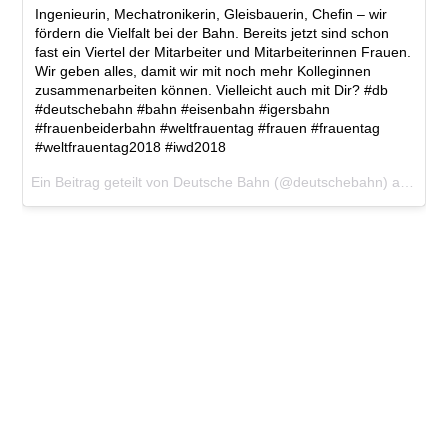
Ingenieurin, Mechatronikerin, Gleisbauerin, Chefin – wir
fördern die Vielfalt bei der Bahn. Bereits jetzt sind schon
fast ein Viertel der Mitarbeiter und Mitarbeiterinnen Frauen.
Wir geben alles, damit wir mit noch mehr Kolleginnen
zusammenarbeiten können. Vielleicht auch mit Dir? #db
#deutschebahn #bahn #eisenbahn #igersbahn
#frauenbeiderbahn #weltfrauentag #frauen #frauentag
#weltfrauentag2018 #iwd2018
Ein Beitrag geteilt von
Deutsche Bahn
(@deutschebahn) am Mär 8, 2018 um 5:04 PST