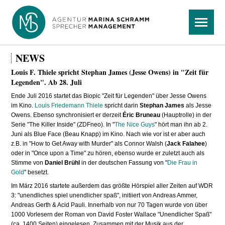
Navigation
Menü
überspringen
NEWS
Louis F. Thiele spricht Stephan James (Jesse Owens) in "Zeit für
Legenden". Ab 28. Juli
Ende Juli 2016 startet das Biopic "Zeit für Legenden"
über Jesse Owens
im Kino.
Louis Friedemann Thiele
spricht darin
Stephan James
als Jesse
Owens. Ebenso synchronisiert er derzeit
Éric Bruneau
(Hauptrolle) in der
Serie
"The Killer Inside" (ZDFneo). In "
The Nice Guys
" hört man ihn ab 2.
Juni als Blue Face (Beau Knapp) im Kino. Nach wie vor ist er aber auch
z.B. in "How to Get Away with Murder" als Connor Walsh (
Jack Falahee
)
oder in "Once upon a Time" zu hören, ebenso wurde er zuletzt auch als
Stimme von
Daniel Brühl
in der deutschen Fassung von "
Die Frau in
Gold
" besetzt.
Im März 2016 startete außerdem das größte Hörspiel aller Zeiten auf WDR
3: "unendliches spiel unendlicher spaß", initiiert von Andreas Ammer,
Andreas Gerth & Acid Pauli. Innerhalb von nur 70 Tagen wurde von über
1000 Vorlesern der Roman von David Foster Wallace "Unendlicher Spaß"
(ca. 1400 Seiten) eingelesen. Zusammen mit der Musik aus der