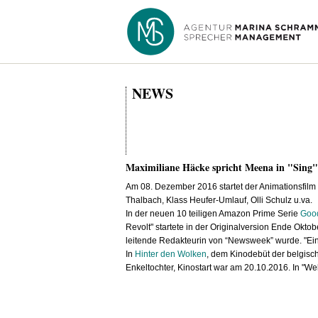
NEWS
Maximiliane Häcke spricht Meena in "Sing"
Am 08. Dezember 2016 startet der Animationsfilm 
Thalbach, Klass Heufer-Umlauf, Olli Schulz u.va.
In der neuen 10 teiligen Amazon Prime Serie
Good
Revolt" startete in der Originalversion Ende Okto
leitende Redakteurin von “Newsweek” wurde. "Ein
In
Hinter den Wolken
, dem Kinodebüt der belgisc
Enkeltochter, Kinostart war am 20.10.2016. In "