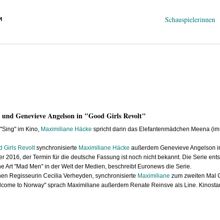
Navigation
Schauspielerinnen
überspringen
 und Genevieve Angelson in "Good Girls Revolt"
"Sing" im Kino,
Maximiliane Häcke
spricht darin das Elefantenmädchen Meena (im Or
 Girls Revolt
synchronisierte
Maximiliane Häcke
außerdem Genevieve Angelson in d
ber 2016, der Termin für die deutsche Fassung ist noch nicht bekannt. Die Serie e
e Art "Mad Men" in der Welt der Medien, beschreibt Euronews die Serie.
hen Regisseurin Cecilia Verheyden, synchronisierte
Maximiliane
zum zweiten Mal Ch
Welcome to Norway" sprach Maximiliane außerdem Renate Reinsve als Line. Kinostar