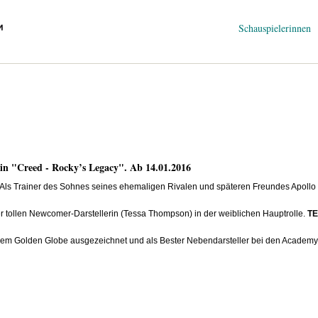
Navigation
Schauspielerinnen
überspringen
in "Creed - Rocky’s Legacy". Ab 14.01.2016
: Als Trainer des Sohnes seines ehemaligen Rivalen und späteren Freundes Apollo C
ner tollen Newcomer-Darstellerin (Tessa Thompson) in der weiblichen Hauptrolle.
T
inem Golden Globe ausgezeichnet und als Bester Nebendarsteller bei den Academy 