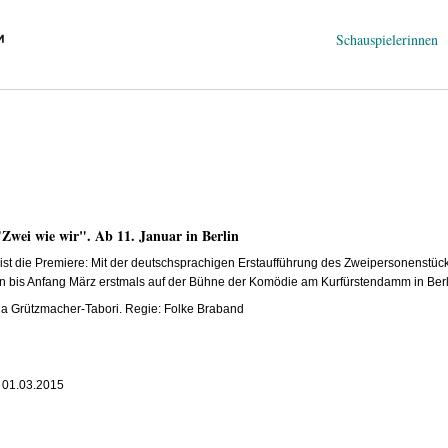
Navigation
Schauspielerinnen
überspringen
"Zwei wie wir". Ab 11. Januar in Berlin
ist die Premiere: Mit der deutschsprachigen Erstaufführung des Zweipersonenstück
n bis Anfang März erstmals auf der Bühne der Komödie am Kurfürstendamm in Berl
ula Grützmacher-Tabori. Regie: Folke Braband
s 01.03.2015