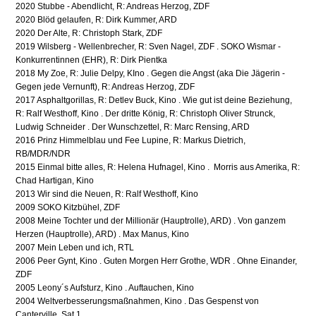
2020 Stubbe - Abendlicht, R: Andreas Herzog, ZDF
2020 Blöd gelaufen, R: Dirk Kummer, ARD
2020 Der Alte, R: Christoph Stark, ZDF
2019 Wilsberg - Wellenbrecher, R: Sven Nagel, ZDF . SOKO Wismar -
Konkurrentinnen (EHR), R: Dirk Pientka
2018 My Zoe, R: Julie Delpy, KIno . Gegen die Angst (aka Die Jägerin -
Gegen jede Vernunft), R: Andreas Herzog, ZDF
2017 Asphaltgorillas, R: Detlev Buck, Kino . Wie gut ist deine Beziehung,
R: Ralf Westhoff, Kino . Der dritte König, R: Christoph Oliver Strunck,
Ludwig Schneider . Der Wunschzettel, R: Marc Rensing, ARD
2016 Prinz Himmelblau und Fee Lupine, R: Markus Dietrich,
RB/MDR/NDR
2015 Einmal bitte alles, R: Helena Hufnagel, Kino . Morris aus Amerika, R:
Chad Hartigan, Kino
2013
Wir sind die Neuen, R: Ralf Westhoff, Kino
2009 SOKO Kitzbühel, ZDF
2008 Meine Tochter und der Millionär (Hauptrolle), ARD) . Von ganzem
Herzen (Hauptrolle), ARD) . Max Manus, Kino
2007 Mein Leben und ich, RTL
2006 Peer Gynt, Kino . Guten Morgen Herr Grothe, WDR . Ohne Einander,
ZDF
2005 Leony´s Aufsturz, Kino . Auftauchen, Kino
2004 Weltverbesserungsmaßnahmen, Kino . Das Gespenst von
Canterville, Sat.1