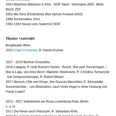
2003 Mädchen Mädchen II, Kino . NDR Tatort - Heimspiel, ARD . Bella
Block, ZDF
2002 Wir, Kino (Förderpreis Max Ophüls Festival 2003)
1998 Sonnenallee, Kino
1992-1993 Neues vom Süderhof, NDR
Theater (Auswahl)
Burgtheater Wien
2022
Engel in Amerika
, R: Daniel Kramer
2017 - 2019 Berliner Ensemble
2018 Caligula, R: An­tú Rome­ro Nu­nes . Revolt. She said. Revolt Again. /
Mar-a-Lago, von Alice Birch / Marlene Streeruwitz, R: Christina Tscharyiski
. Die Dreigroschenoper, R: Robert Wilson
2017 Mensch, Orte und Dinge, Von Duncan Macmillan, R: Bernadette
Sonnenbichler . Les Misérables, nach Victor Hugo in einer Fassung von
Frank Castorf
2013 - 2017 Volksbühne am Rosa-Luxemburg-Platz, Berlin
u. a. in:
2017 Die Reise nach Petuschki, R: Sebastian Klink