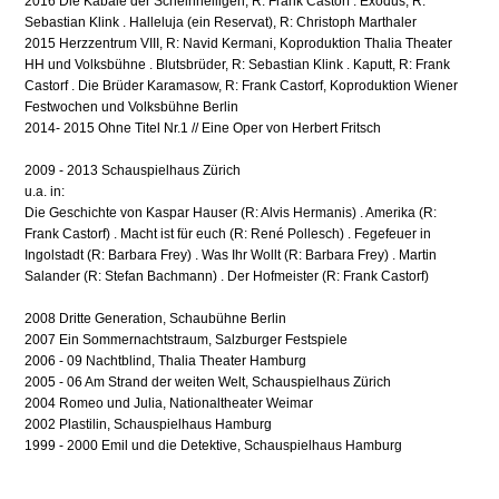
2016 Die Kabale der Scheinheiligen, R: Frank Castorf . Exodus, R:
Sebastian Klink . Halleluja (ein Reservat), R: Christoph Marthaler
2015 Herzzentrum VIII, R: Navid Kermani, Koproduktion Thalia Theater
HH und Volksbühne . Blutsbrüder, R: Sebastian Klink . Kaputt, R: Frank
Castorf . Die Brüder Karamasow, R: Frank Castorf, Koproduktion Wiener
Festwochen und Volksbühne Berlin
2014- 2015 Ohne Titel Nr.1 // Eine Oper von Herbert Fritsch
2009 - 2013 Schauspielhaus Zürich
u.a. in:
Die Geschichte von Kaspar Hauser (R: Alvis Hermanis) . Amerika (R:
Frank Castorf) . Macht ist für euch (R: René Pollesch) . Fegefeuer in
Ingolstadt (R: Barbara Frey) . Was Ihr Wollt (R: Barbara Frey) . Martin
Salander (R: Stefan Bachmann) . Der Hofmeister (R: Frank Castorf)
2008 Dritte Generation, Schaubühne Berlin
2007 Ein Sommernachtstraum, Salzburger Festspiele
2006 - 09 Nachtblind, Thalia Theater Hamburg
2005 - 06 Am Strand der weiten Welt, Schauspielhaus Zürich
2004 Romeo und Julia, Nationaltheater Weimar
2002 Plastilin, Schauspielhaus Hamburg
1999 - 2000 Emil und die Detektive, Schauspielhaus Hamburg