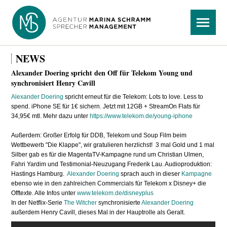
Navigation
Menü
überspringen
NEWS
Alexander Doering spricht den Off für Telekom Young und
synchronisiert Henry Cavill
Alexander Doering
spricht erneut für die Telekom:
Lots to love. Less to
spend. iPhone SE für 1€ sichern. Jetzt mit 12GB + StreamOn Flats für
34,95€ mtl. Mehr dazu unter
https://www.telekom.de/young-iphone
Außerdem: Großer Erfolg für DDB, Telekom und Soup Film beim
Wettbewerb "Die Klappe", wir gratulieren herzlichst! 3 mal Gold und 1 mal
Silber gab es für die MagentaTV-Kampagne rund um Christian Ulmen,
Fahri Yardim und Testimonial-Neuzugang Frederik Lau. Audioproduktion:
Hastings Hamburg.
Alexander Doering
sprach auch in dieser
Kampagne
ebenso wie in den zahlreichen Commercials für Telekom x Disney+ die
Offtexte. Alle Infos unter
www.telekom.de/disneyplus
In der Netflix-Serie
The Witcher
synchronisierte
Alexander Doering
außerdem Henry Cavill, dieses Mal in der Hauptrolle als Geralt.