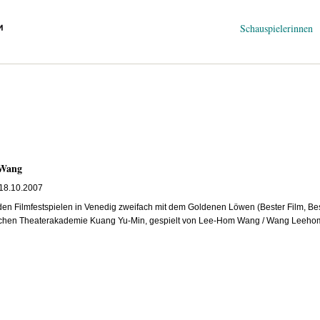
Navigation
Schauspielerinnen
überspringen
 Wang
 18.10.2007
den Filmfestspielen in Venedig zweifach mit dem Goldenen Löwen (Bester Film, B
ntischen Theaterakademie Kuang Yu-Min, gespielt von Lee-Hom Wang / Wang Leeh