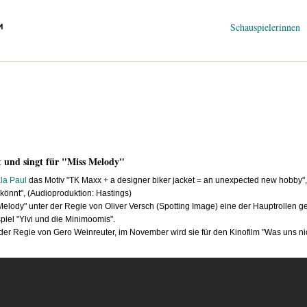
Navigation
Schauspielerinnen
überspringen
t und singt für "Miss Melody"
la Paul
das Motiv "TK Maxx + a designer biker jacket = an unexpected new hobby",
 könnt", (Audioproduktion: Hastings)
 Melody" unter der Regie von Oliver Versch (Spotting Image) eine der Hauptrollen 
piel "Ylvi und die Minimoomis".
r der Regie von Gero Weinreuter, im November wird sie für den Kinofilm "Was uns n