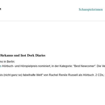
Navigation
Schauspielerinnen
überspringen
Ohrkanus und liest Dork Diaries
o in Berlin:
s
Hörbuch- und Hörspielpreis nominiert, in der Kategorie: "Best Newcomer". Die Ve
kis (nicht ganz so) fabelhafte Welt
" von Rachel Renée Russell als Hörbuch. 2 CDs,