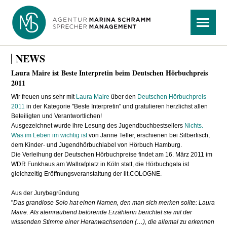
Navigation
Menü
überspringen
NEWS
Laura Maire ist Beste Interpretin beim Deutschen Hörbuchpreis
2011
Wir freuen uns sehr mit
Laura Maire
über den
Deutschen Hörbuchpreis
2011
in der Kategorie "Beste Interpretin" und gratulieren herzlichst allen
Beteiligten und Verantwortlichen!
Ausgezeichnet wurde ihre Lesung des Jugendbuchbestsellers
Nichts.
Was im Leben im wichtig ist
von Janne Teller, erschienen bei Silberfisch,
dem Kinder- und Jugendhörbuchlabel von Hörbuch Hamburg.
Die Verleihung der Deutschen Hörbuchpreise findet am 16. März 2011 im
WDR Funkhaus am Wallrafplatz in Köln statt, die Hörbuchgala ist
gleichzeitig Eröffnungsveranstaltung der lit.COLOGNE.
Aus der Jurybegründung
"
Das grandiose Solo hat einen Namen, den man sich merken sollte: Laura
Maire. Als atemraubend betörende Erzählerin berichtet sie mit der
wissenden Stimme einer Heranwachsenden (…), die allemal zu erkennen