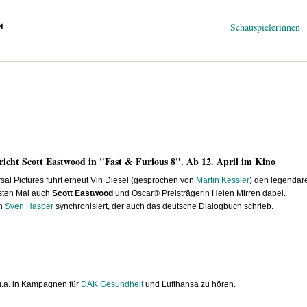
Navigation
Schauspielerinnen
überspringen
richt Scott Eastwood in "Fast & Furious 8". Ab 12. April im Kino
sal Pictures führt erneut Vin Diesel (gesprochen von
Martin Kessler
) den legendär
rsten Mal auch
Scott Eastwood
und Oscar® Preisträgerin Helen Mirren dabei.
on
Sven Hasper
synchronisiert, der auch das deutsche Dialogbuch schrieb.
u.a. in Kampagnen für
DAK Gesundheit
und Lufthansa zu hören.