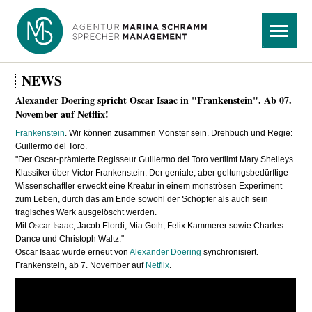
Navigation
Menü
überspringen
NEWS
Alexander Doering spricht Oscar Isaac in "Frankenstein". Ab 07.
November auf Netflix!
Frankenstein
. Wir können zusammen Monster sein. Drehbuch und Regie:
Guillermo del Toro.
"Der Oscar-prämierte Regisseur Guillermo del Toro verfilmt Mary Shelleys
Klassiker über Victor Frankenstein. Der geniale, aber geltungsbedürftige
Wissenschaftler erweckt eine Kreatur in einem monströsen Experiment
zum Leben, durch das am Ende sowohl der Schöpfer als auch sein
tragisches Werk ausgelöscht werden.
Mit Oscar Isaac, Jacob Elordi, Mia Goth, Felix Kammerer sowie Charles
Dance und Christoph Waltz."
Oscar Isaac wurde erneut von
Alexander Doering
synchronisiert.
Frankenstein, ab 7. November auf
Netflix
.