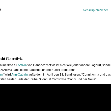
Navigation
Schauspielerinnen
überspringen
cht für Activia
nlinefilme für
Activia
von Danone: "Activia ist nicht wie jeder andere Joghurt, sonde
tzt Activia sanft deine Bauchgesundheit! Jetzt probieren!"
nni
" wird
Ann-Cathrin
außerdem im April den 18. Band lesen: "Conni, Anna und das g
sten beiden Teile der Reihe: "Conni & Co." sowie "Conni und der Neue"!