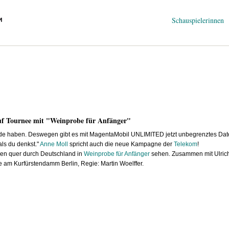
Navigation
Schauspielerinnen
überspringen
auf Tournee mit "Weinprobe für Anfänger"
nde haben. Deswegen gibt es mit MagentaMobil UNLIMITED jetzt unbegrenztes Da
als du denkst."
Anne Moll
spricht auch die neue Kampagne der
Telekom
!
nen quer durch Deutschland in
Weinprobe für Anfänger
sehen. Zusammen mit Ulrich
 am Kurfürstendamm Berlin, Regie: Martin Woelffer.