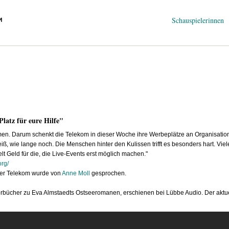
Navigation
Schauspielerinnen
überspringen
Platz für eure Hilfe"
. Darum schenkt die Telekom in dieser Woche ihre Werbeplätze an Organisationen
iß, wie lange noch. Die Menschen hinter den Kulissen trifft es besonders hart. Vie
melt Geld für die, die Live-Events erst möglich machen."
rg/​
er Telekom wurde von
Anne Moll
gesprochen.
örbücher zu Eva Almstaedts Ostseeromanen, erschienen bei Lübbe Audio. Der aktuell