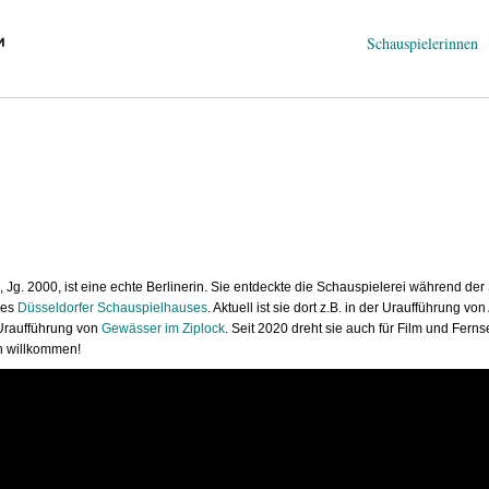
Navigation
Schauspielerinnen
überspringen
e, Jg. 2000, ist eine echte Berlinerin. Sie entdeckte die Schauspielerei während de
des
Düsseldorfer Schauspielhauses
. Aktuell ist sie dort z.B. in der Uraufführung von
r Uraufführung von
Gewässer im Ziplock
. Seit 2020 dreht sie auch für Film und Ferns
h willkommen!