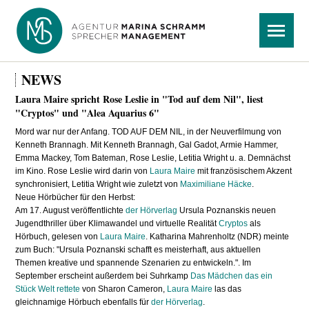
Navigation
Menü
überspringen
NEWS
Laura Maire spricht Rose Leslie in "Tod auf dem Nil", liest
"Cryptos" und "Alea Aquarius 6"
Mord war nur der Anfang. TOD AUF DEM NIL, in der Neuverfilmung von
Kenneth Brannagh. Mit Kenneth Brannagh, Gal Gadot, Armie Hammer,
Emma Mackey, Tom Bateman, Rose Leslie, Letitia Wright u. a. Demnächst
im Kino. Rose Leslie wird darin von
Laura Maire
mit französischem Akzent
synchronisiert, Letitia Wright wie zuletzt von
Maximiliane Häcke
.
Neue Hörbücher für den Herbst:
Am 17. August veröffentlichte
der Hörverlag
Ursula Poznanskis neuen
Jugendthriller über Klimawandel und virtuelle Realität
Cryptos
als
Hörbuch, gelesen von
Laura Maire
. Katharina Mahrenholtz (NDR) meinte
zum Buch: "Ursula Poznanski schafft es meisterhaft, aus aktuellen
Themen kreative und spannende Szenarien zu entwickeln.". Im
September erscheint außerdem bei Suhrkamp
Das Mädchen das ein
Stück Welt rettete
von Sharon Cameron,
Laura Maire
las das
gleichnamige Hörbuch ebenfalls für
der Hörverlag
.