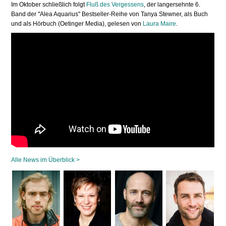
Im Oktober schließlich folgt
Fluß des Vergessens
, der langersehnte 6.
Band der "Alea Aquarius" Bestseller-Reihe von Tanya Stewner, als Buch
und als Hörbuch (Oetinger Media), gelesen von
Laura Maire
.
Alle News im Überblick >
Navigation
überspringen