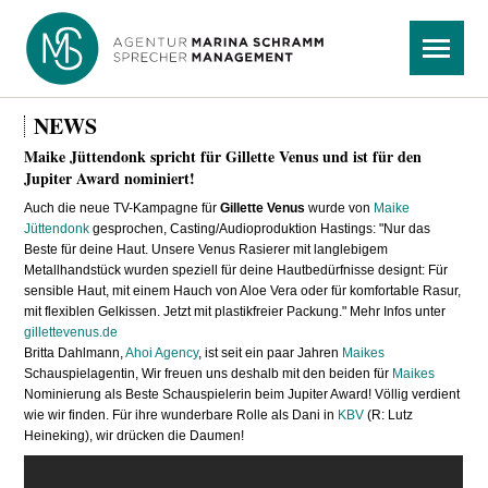
Navigation
Menü
überspringen
NEWS
Maike Jüttendonk spricht für Gillette Venus und ist für den
Jupiter Award nominiert!
Auch die neue TV-Kampagne für
Gillette Venus
wurde von
Maike
Jüttendonk
gesprochen, Casting/Audioproduktion Hastings: "Nur das
Beste für deine Haut. Unsere Venus Rasierer mit langlebigem
Metallhandstück wurden speziell für deine Hautbedürfnisse designt: Für
sensible Haut, mit einem Hauch von Aloe Vera oder für komfortable Rasur,
mit flexiblen Gelkissen. Jetzt mit plastikfreier Packung." Mehr Infos unter
gillettevenus.de
Britta Dahlmann,
Ahoi Agency
, ist seit ein paar Jahren
Maikes
Schauspielagentin, Wir freuen uns deshalb mit den beiden für
Maikes
Nominierung als Beste Schauspielerin beim Jupiter Award! Völlig verdient
wie wir finden. Für ihre wunderbare Rolle als Dani in
KBV
(R: Lutz
Heineking), wir drücken die Daumen!