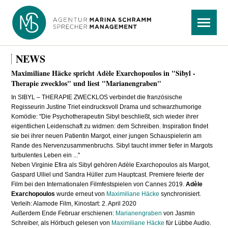
Navigation
Menü
überspringen
NEWS
Maximiliane Häcke spricht Adèle Exarchopoulos in "Sibyl -
Therapie zwecklos" und liest "Marianengraben"
In SIBYL – THERAPIE ZWECKLOS verbindet die französische
Regisseurin Justine Triet eindrucksvoll Drama und schwarzhumorige
Komödie: "Die Psychotherapeutin Sibyl beschließt, sich wieder ihrer
eigentlichen Leidenschaft zu widmen: dem Schreiben. Inspiration findet
sie bei ihrer neuen Patientin Margot, einer jungen Schauspielerin am
Rande des Nervenzusammenbruchs. Sibyl taucht immer tiefer in Margots
turbulentes Leben ein ..."
Neben Virginie Efira als Sibyl gehören Adèle Exarchopoulos als Margot,
Gaspard Ulliel und Sandra Hüller zum Hauptcast. Premiere feierte der
Film bei den Internationalen Filmfestspielen von Cannes 2019.
Adèle
Exarchopoulos
wurde erneut von
Maximiliane Häcke
synchronisiert.
Verleih: Alamode Film, Kinostart: 2. April 2020
Außerdem Ende Februar erschienen:
Marianengraben
von Jasmin
Schreiber, als Hörbuch gelesen von
Maximiliane Häcke
für Lübbe Audio.