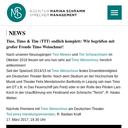
Navigation
Menü
überspringen
NEWS
Tino, Timo & Tim (TTT) endlich komplett: Wir begrüßen mit
großer Freude Timo Weisschnur!
Nach unseren Neuzugängen
Tino Mewes
und
Tim Schwarzmaier
im
Oktober 2016 freuen wir uns nun sehr auf
Timo Weisschnur
, herzlich
willkommen!
Seit der Spielzeit 2014/15 ist
Timo Weisschnur
festes Ensemblemitglied
am Deutschen Theater Berlin. Nach dem Studium an der Hochschule für
Musik und Theater Felix Mendelssohn Bartholdy in Leipzig sah man Timo
am DT z.B. in Das Feuerschiff (als Fred) oder in der Rolle des Piloten Lars
Koch in der Uraufführung von Ferdinand von Schirachs "Terror", R: Hasko
Weber.
Nächste Premiere mit
Timo Weisschnur
am Deutschen Theater:
Tod eines Handlungsreisenden
, R: Bastian Kraft
17. März 2017, 19.30 Uhr